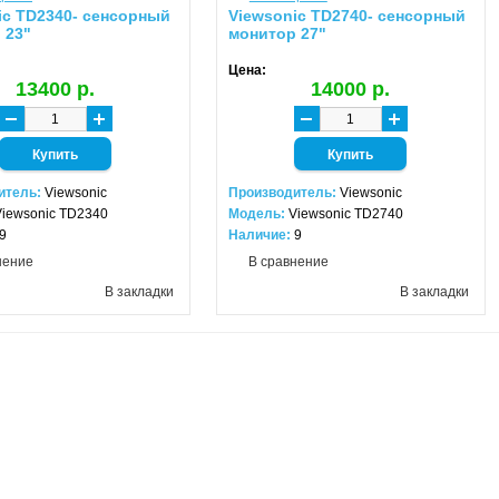
ic TD2340- сенсорный
Viewsonic TD2740- сенсорный
 23"
монитор 27"
Цена:
13400 р.
14000 р.
итель:
Viewsonic
Производитель:
Viewsonic
Viewsonic TD2340
Модель:
Viewsonic TD2740
9
Наличие:
9
нение
В сравнение
В закладки
В закладки