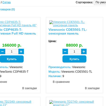
к
/
Сетка
Сортировка:
оваров (0)
ic CDP4635-T-
Viewsonic CDE5501-TL-
тивная Full HD панель
сенсорная панель
Цена:
166000 р.
88000 р.
итель:
Viewsonic
Производитель:
Viewsonic
ViewSonic CDP4635-T
Модель:
Viewsonic CDE5501-TL
9
Наличие:
9
нение
В сравнение
В закладки
В закладки