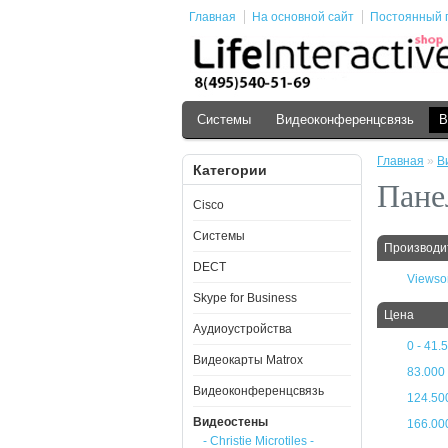
Главная
На основной сайт
Постоянный 
Cистемы
Видеоконференцсвязь
В
Главная
»
В
Категории
Пане
Cisco
Cистемы
Производи
DECT
Viewso
Skype for Business
Цена
Аудиоустройства
0 - 41.
Видеокарты Matrox
83.000 
Видеоконференцсвязь
124.500
Видеостены
166.000
- Christie Microtiles -