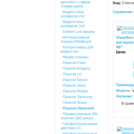
дисплеи с самым
Вид:
Списо
тонким швом
- Видеостены
Сравнение т
размером 2х2
- Видеостены
размером 3х3
- Гибкие Led-экраны
ViewSon
- Интерактивные
панели EliteBoard
интерак
46"
- Контроллеры для
видеостен
Цена:
- Медиа-плееры
- Панели Cima
- Панели Kingyoo
- Панели LG
- Панели Neovo
Производ
- Панели Orion
Модель:
- Панели Philips
Наличие:
- Панели Samsung
- Панели Sharp
В срав
- Панели Viewsonic
- Промышленные ЖК-
панели LifeCanvas
- Профессиональные
дисплеи LG
- Профессиональные