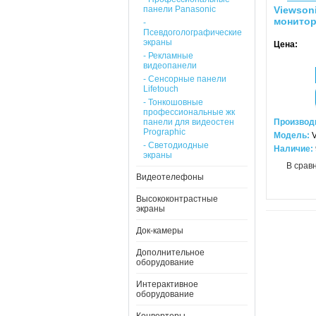
панели Panasonic
Viewson
монитор
-
Псевдоголографические
экраны
Цена:
- Рекламные
видеопанели
- Сенсорные панели
Lifetouch
- Тонкошовные
профессиональные жк
панели для видеостен
Производ
Prographic
Модель:
- Светодиодные
Наличие:
экраны
В срав
Видеотелефоны
Высококонтрастные
экраны
Док-камеры
Дополнительное
оборудование
Интерактивное
оборудование