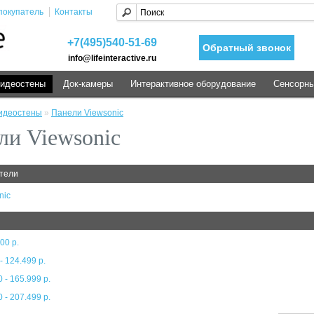
покупатель
Контакты
+7(495)540-51-69
Обратный звонок
info@lifeinteractive.ru
идеостены
Док-камеры
Интерактивное оборудование
Сенсорны
идеостены
»
Панели Viewsonic
ли Viewsonic
тели
nic
500 р.
- 124.499 р.
 - 165.999 р.
 - 207.499 р.