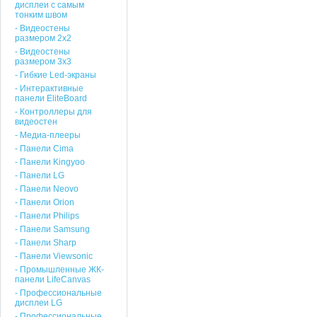
дисплеи с самым
тонким швом
- Видеостены
размером 2х2
- Видеостены
размером 3х3
- Гибкие Led-экраны
- Интерактивные
панели EliteBoard
- Контроллеры для
видеостен
- Медиа-плееры
- Панели Cima
- Панели Kingyoo
- Панели LG
- Панели Neovo
- Панели Orion
- Панели Philips
- Панели Samsung
- Панели Sharp
- Панели Viewsonic
- Промышленные ЖК-
панели LifeCanvas
- Профессиональные
дисплеи LG
- Профессиональные