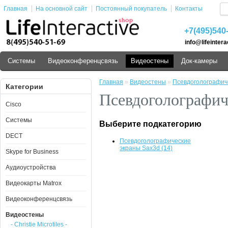
Главная
На основной сайт
Постоянный покупатель
Контакты
+7(495)540
info@lifeintera
Cистемы
Видеоконференцсвязь
Видеостены
Док-камеры
Главная
»
Видеостены
»
Псевдоголографич
Категории
Псевдоголографич
Cisco
Cистемы
Выберите подкатегорию
DECT
Псевдоголографические
экраны Sax3d (14)
Skype for Business
Аудиоустройства
Видеокарты Matrox
Видеоконференцсвязь
Видеостены
- Christie Microtiles -